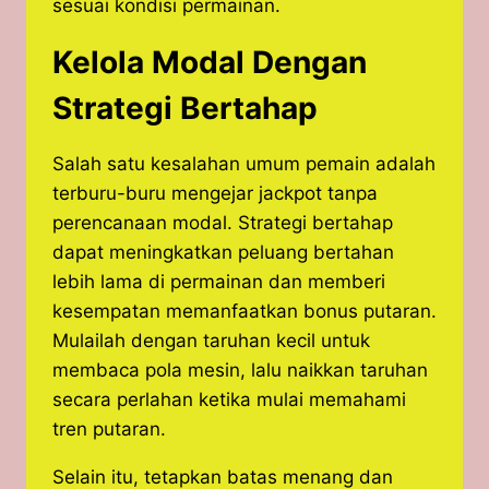
sesuai kondisi permainan.
Kelola Modal Dengan
Strategi Bertahap
Salah satu kesalahan umum pemain adalah
terburu-buru mengejar jackpot tanpa
perencanaan modal. Strategi bertahap
dapat meningkatkan peluang bertahan
lebih lama di permainan dan memberi
kesempatan memanfaatkan bonus putaran.
Mulailah dengan taruhan kecil untuk
membaca pola mesin, lalu naikkan taruhan
secara perlahan ketika mulai memahami
tren putaran.
Selain itu, tetapkan batas menang dan