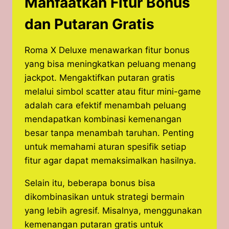
Manfaatkan Fitur Bonus
dan Putaran Gratis
Roma X Deluxe menawarkan fitur bonus
yang bisa meningkatkan peluang menang
jackpot. Mengaktifkan putaran gratis
melalui simbol scatter atau fitur mini-game
adalah cara efektif menambah peluang
mendapatkan kombinasi kemenangan
besar tanpa menambah taruhan. Penting
untuk memahami aturan spesifik setiap
fitur agar dapat memaksimalkan hasilnya.
Selain itu, beberapa bonus bisa
dikombinasikan untuk strategi bermain
yang lebih agresif. Misalnya, menggunakan
kemenangan putaran gratis untuk