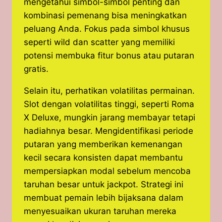
mengetahui simbol-simbol penting dan
kombinasi pemenang bisa meningkatkan
peluang Anda. Fokus pada simbol khusus
seperti wild dan scatter yang memiliki
potensi membuka fitur bonus atau putaran
gratis.
Selain itu, perhatikan volatilitas permainan.
Slot dengan volatilitas tinggi, seperti Roma
X Deluxe, mungkin jarang membayar tetapi
hadiahnya besar. Mengidentifikasi periode
putaran yang memberikan kemenangan
kecil secara konsisten dapat membantu
mempersiapkan modal sebelum mencoba
taruhan besar untuk jackpot. Strategi ini
membuat pemain lebih bijaksana dalam
menyesuaikan ukuran taruhan mereka