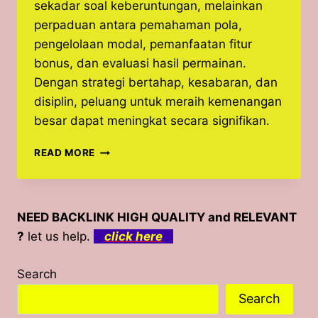
sekadar soal keberuntungan, melainkan
perpaduan antara pemahaman pola,
pengelolaan modal, pemanfaatan fitur
bonus, dan evaluasi hasil permainan.
Dengan strategi bertahap, kesabaran, dan
disiplin, peluang untuk meraih kemenangan
besar dapat meningkat secara signifikan.
LANGKAH
READ MORE
PASTI
MENUJU
JACKPOT
DI
NEED BACKLINK HIGH QUALITY and RELEVANT
SLOT
?
let us help.
click here
ROMA
X
DELUXE
Search
Search