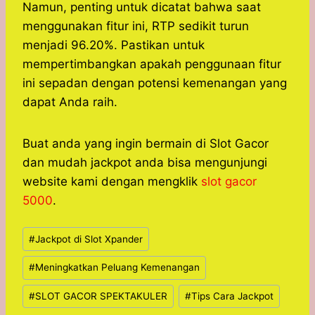
Namun, penting untuk dicatat bahwa saat
menggunakan fitur ini, RTP sedikit turun
menjadi 96.20%. Pastikan untuk
mempertimbangkan apakah penggunaan fitur
ini sepadan dengan potensi kemenangan yang
dapat Anda raih.
Buat anda yang ingin bermain di Slot Gacor
dan mudah jackpot anda bisa mengunjungi
website kami dengan mengklik
slot gacor
5000
.
Post
#
Jackpot di Slot Xpander
Tags:
#
Meningkatkan Peluang Kemenangan
#
SLOT GACOR SPEKTAKULER
#
Tips Cara Jackpot