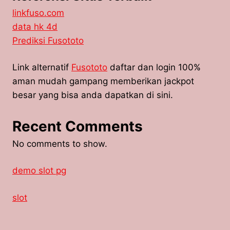
linkfuso.com
data hk 4d
Prediksi Fusototo
Link alternatif
Fusototo
daftar dan login 100%
aman mudah gampang memberikan jackpot
besar yang bisa anda dapatkan di sini.
Recent Comments
No comments to show.
demo slot pg
slot