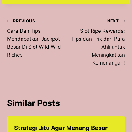
Post
PREVIOUS
NEXT
Cara Dan Tips
Slot Ripe Rewards:
navigation
Mendapatkan Jackpot
Tips dan Trik dari Para
Besar Di Slot Wild Wild
Ahli untuk
Riches
Meningkatkan
Kemenangan!
Similar Posts
Strategi Jitu Agar Menang Besar