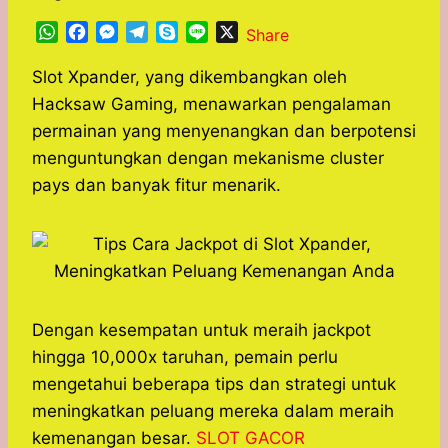
W
F
M
T
S
L
X
Share
h
a
e
e
k
i
a
c
s
l
y
n
Slot Xpander, yang dikembangkan oleh
t
e
s
e
p
e
Hacksaw Gaming, menawarkan pengalaman
s
b
e
g
e
permainan yang menyenangkan dan berpotensi
A
o
n
r
menguntungkan dengan mekanisme cluster
p
o
g
a
pays dan banyak fitur menarik.
p
k
e
m
r
Dengan kesempatan untuk meraih jackpot
hingga 10,000x taruhan, pemain perlu
mengetahui beberapa tips dan strategi untuk
meningkatkan peluang mereka dalam meraih
kemenangan besar.
SLOT GACOR