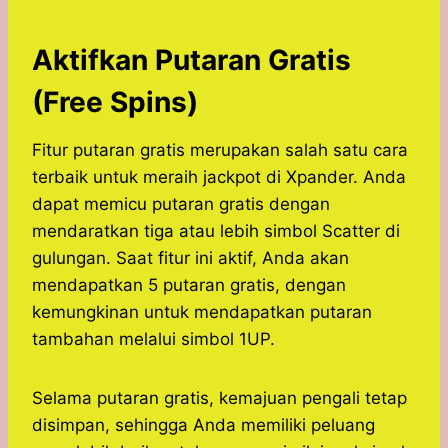
Aktifkan Putaran Gratis
(Free Spins)
Fitur putaran gratis merupakan salah satu cara
terbaik untuk meraih jackpot di Xpander. Anda
dapat memicu putaran gratis dengan
mendaratkan tiga atau lebih simbol Scatter di
gulungan. Saat fitur ini aktif, Anda akan
mendapatkan 5 putaran gratis, dengan
kemungkinan untuk mendapatkan putaran
tambahan melalui simbol 1UP.
Selama putaran gratis, kemajuan pengali tetap
disimpan, sehingga Anda memiliki peluang