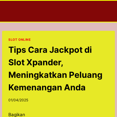
Skip
to
content
SLOT ONLINE
Tips Cara Jackpot di
Slot Xpander,
Meningkatkan Peluang
Kemenangan Anda
01/04/2025
Bagikan