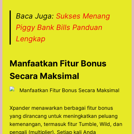
Baca Juga:
Sukses Menang
Piggy Bank Bills Panduan
Lengkap
Manfaatkan Fitur Bonus
Secara Maksimal
Xpander menawarkan berbagai fitur bonus
yang dirancang untuk meningkatkan peluang
kemenangan, termasuk fitur Tumble, Wild, dan
pengali (multiplier). Setiap kali Anda