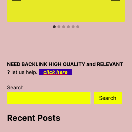
NEED BACKLINK HIGH QUALITY and RELEVANT
?
let us help.
click here
Search
Search
Recent Posts