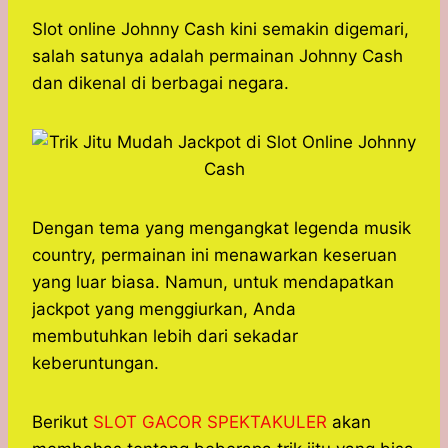
h
a
e
e
k
i
a
c
s
l
y
n
Slot online Johnny Cash kini semakin digemari,
t
e
s
e
p
e
salah satunya adalah permainan Johnny Cash
s
b
e
g
e
dan dikenal di berbagai negara.
A
o
n
r
p
o
g
a
p
k
e
m
r
Dengan tema yang mengangkat legenda musik
country, permainan ini menawarkan keseruan
yang luar biasa. Namun, untuk mendapatkan
jackpot yang menggiurkan, Anda
membutuhkan lebih dari sekadar
keberuntungan.
Berikut
SLOT GACOR SPEKTAKULER
akan