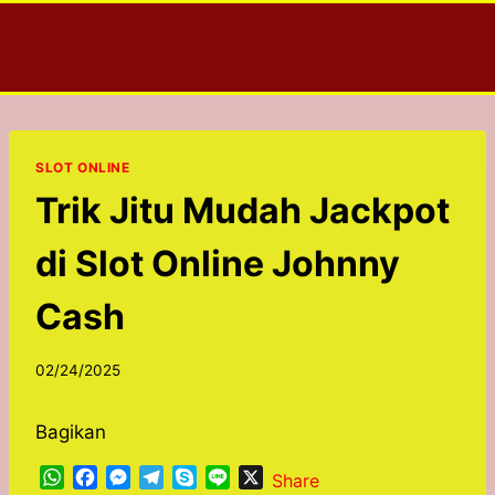
Skip
to
content
SLOT ONLINE
Trik Jitu Mudah Jackpot
di Slot Online Johnny
Cash
02/24/2025
Bagikan
W
F
M
T
S
L
X
Share