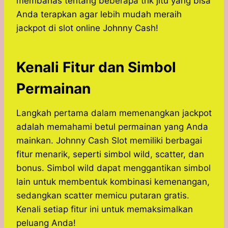
membahas tentang beberapa trik jitu yang bisa
Anda terapkan agar lebih mudah meraih
jackpot di slot online Johnny Cash!
Kenali Fitur dan Simbol
Permainan
Langkah pertama dalam memenangkan jackpot
adalah memahami betul permainan yang Anda
mainkan. Johnny Cash Slot memiliki berbagai
fitur menarik, seperti simbol wild, scatter, dan
bonus. Simbol wild dapat menggantikan simbol
lain untuk membentuk kombinasi kemenangan,
sedangkan scatter memicu putaran gratis.
Kenali setiap fitur ini untuk memaksimalkan
peluang Anda!